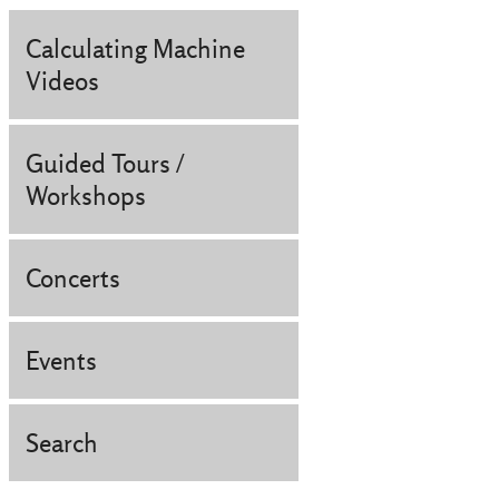
Calculating Machine
Videos
Guided Tours /
Workshops
Concerts
Events
Search