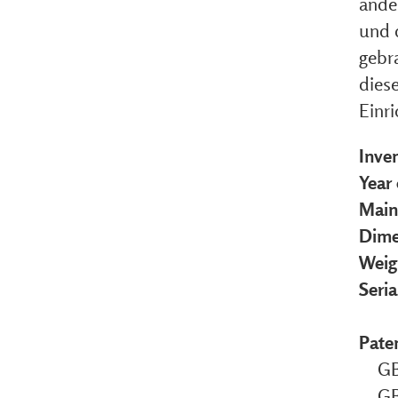
ande
und 
gebr
dies
Einri
Inve
Year
Main
Dime
Weig
Seri
Pate
GB
GB