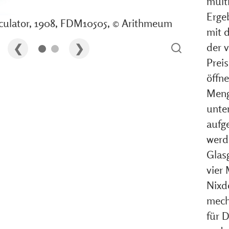
multi
Erge
lculator, 1908, FDM10505, © Arithmeum
mit 
der 
Preis
öffn
Meng
unter
aufge
werde
Glas
vier
Nixd
mech
für D