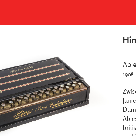
Hin
Able
1908
Zwis
Jame
Dumb
Able
brit