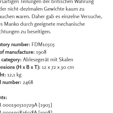
rsartigen Teilungen der britischen Währung
der nicht-dezimalen Gewichte kaum zu
auchen waren. Daher gab es einzelne Versuche,
es Manko durch geeignete mechanische
chtungen zu beseitigen.
ntory number:
FDM10505
 of manufacture:
1908
 category:
Ablesegerät mit Skalen
nsions (H x B x T):
12 x 72 x 30 cm
ht:
12,1 kg
al number:
2468
nts:
 000190510729A [1905]
 000190826518A [1908]