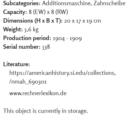
Subcategories:
Additionsmaschine, Zahnscheibe
Capacity:
8 (EW) x 8 (RW)
Dimensions (H x B x T):
20 x 17 x 19 cm
Weight:
5,6 kg
Production period:
1904 - 1909
Serial number:
538
Literature:
https://americanhistory.si.edu/collections,
/nmah_690301
www.rechnerlexikon.de
This object is currently in storage.