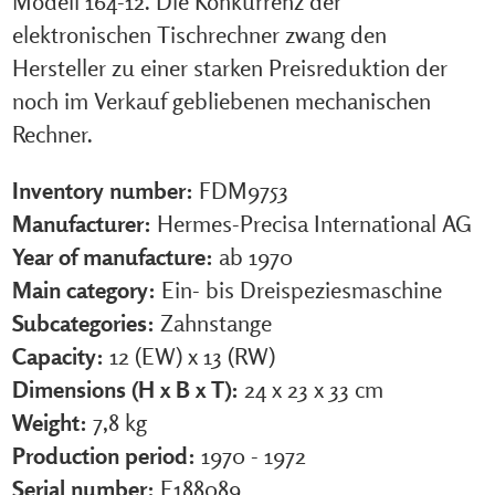
Modell 164-12. Die Konkurrenz der
elektronischen Tischrechner zwang den
Hersteller zu einer starken Preisreduktion der
noch im Verkauf gebliebenen mechanischen
Rechner.
Inventory number:
FDM9753
Manufacturer:
Hermes-Precisa International AG
Year of manufacture:
ab 1970
Main category:
Ein- bis Dreispeziesmaschine
Subcategories:
Zahnstange
Capacity:
12 (EW) x 13 (RW)
Dimensions (H x B x T):
24 x 23 x 33 cm
Weight:
7,8 kg
Production period:
1970 - 1972
Serial number:
E188089