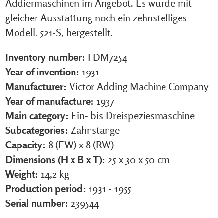
Addiermaschinen im Angebot. Es wurde mit
gleicher Ausstattung noch ein zehnstelliges
Modell, 521-S, hergestellt.
Inventory number:
FDM7254
Year of invention:
1931
Manufacturer:
Victor Adding Machine Company
Year of manufacture:
1937
Main category:
Ein- bis Dreispeziesmaschine
Subcategories:
Zahnstange
Capacity:
8 (EW) x 8 (RW)
Dimensions (H x B x T):
25 x 30 x 50 cm
Weight:
14,2 kg
Production period:
1931 - 1955
Serial number:
239544