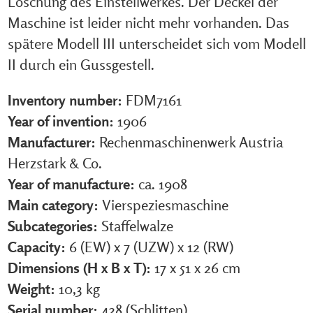
Löschung des Einstellwerkes. Der Deckel der
Maschine ist leider nicht mehr vorhanden. Das
spätere Modell III unterscheidet sich vom Modell
II durch ein Gussgestell.
Inventory number:
FDM7161
Year of invention:
1906
Manufacturer:
Rechenmaschinenwerk Austria
Herzstark & Co.
Year of manufacture:
ca. 1908
Main category:
Vierspeziesmaschine
Subcategories:
Staffelwalze
Capacity:
6 (EW) x 7 (UZW) x 12 (RW)
Dimensions (H x B x T):
17 x 51 x 26 cm
Weight:
10,3 kg
Serial number:
428 (Schlitten)