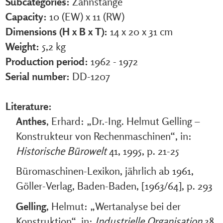
Subcategories:
Zahnstange
Capacity:
10 (EW) x 11 (RW)
Dimensions (H x B x T):
14 x 20 x 31 cm
Weight:
5,2 kg
Production period:
1962 - 1972
Serial number:
DD-1207
Literature:
Anthes
, Erhard: „Dr.-Ing. Helmut Gelling –
Konstrukteur von Rechenmaschinen“, in:
Historische Bürowelt
41, 1995, p. 21-25
Büromaschinen-Lexikon, jährlich ab 1961,
Göller-Verlag, Baden-Baden, [1963/64], p. 293
Gelling
, Helmut: „Wertanalyse bei der
Konstruktion“, in:
Industrielle Organisation
38,