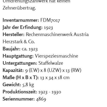
Umdrehungszählwerk hat keinen
Zehnerübertrag.
Inventarnummer:
FDM7017
Jahr der Erfindung:
1923
Hersteller:
Rechenmaschinenwerk Austria
Herzstark & Co.
Baujahr:
ca. 1923
Hauptgattung:
Vierspeziesmaschine
Untergattungen:
Staffelwalze
Kapazität:
9 (EW) x 8 (UZW) x 13 (RW)
Maße (H x B x T):
13 x 34 x 18 cm
Gewicht:
5,8 kg
Produktionszeit:
1923 - 1930
Seriennummer:
4869