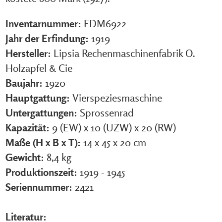
Inventarnummer:
FDM6922
Jahr der Erfindung:
1919
Hersteller:
Lipsia Rechenmaschinenfabrik O.
Holzapfel & Cie
Baujahr:
1920
Hauptgattung:
Vierspeziesmaschine
Untergattungen:
Sprossenrad
Kapazität:
9 (EW) x 10 (UZW) x 20 (RW)
Maße (H x B x T):
14 x 45 x 20 cm
Gewicht:
8,4 kg
Produktionszeit:
1919 - 1945
Seriennummer:
2421
Literatur: