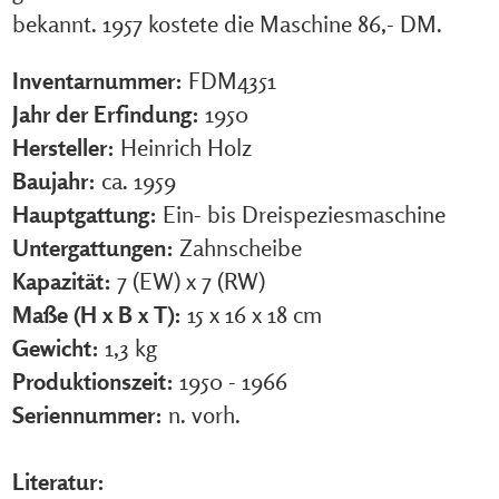
bekannt. 1957 kostete die Maschine 86,- DM.
Inventarnummer:
FDM4351
Jahr der Erfindung:
1950
Hersteller:
Heinrich Holz
Baujahr:
ca. 1959
Hauptgattung:
Ein- bis Dreispeziesmaschine
Untergattungen:
Zahnscheibe
Kapazität:
7 (EW) x 7 (RW)
Maße (H x B x T):
15 x 16 x 18 cm
Gewicht:
1,3 kg
Produktionszeit:
1950 - 1966
Seriennummer:
n. vorh.
Literatur: