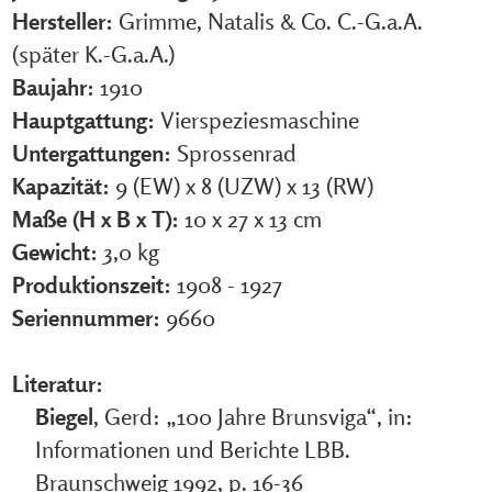
Hersteller:
Grimme, Natalis & Co. C.-G.a.A.
(später K.-G.a.A.)
Baujahr:
1910
Hauptgattung:
Vierspeziesmaschine
Untergattungen:
Sprossenrad
Kapazität:
9 (EW) x 8 (UZW) x 13 (RW)
Maße (H x B x T):
10 x 27 x 13 cm
Gewicht:
3,0 kg
Produktionszeit:
1908 - 1927
Seriennummer:
9660
Literatur:
Biegel
, Gerd: „100 Jahre Brunsviga“, in:
Informationen und Berichte LBB.
Braunschweig 1992, p. 16-36