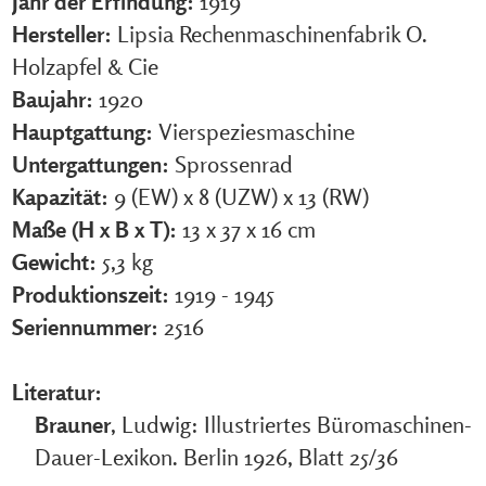
Jahr der Erfindung:
1919
Hersteller:
Lipsia Rechenmaschinenfabrik O.
Holzapfel & Cie
Baujahr:
1920
Hauptgattung:
Vierspeziesmaschine
Untergattungen:
Sprossenrad
Kapazität:
9 (EW) x 8 (UZW) x 13 (RW)
Maße (H x B x T):
13 x 37 x 16 cm
Gewicht:
5,3 kg
Produktionszeit:
1919 - 1945
Seriennummer:
2516
Literatur:
Brauner
, Ludwig: Illustriertes Büromaschinen-
Dauer-Lexikon. Berlin 1926, Blatt 25/36