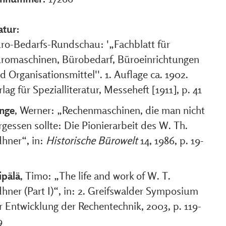
atur:
ro-Bedarfs-Rundschau: '„Fachblatt für
romaschinen, Bürobedarf, Büroeinrichtungen
d Organisationsmittel''. 1. Auflage ca. 1902.
rlag für Spezialliteratur, Messeheft [1911], p. 41
nge
, Werner: „Rechenmaschinen, die man nicht
rgessen sollte: Die Pionierarbeit des W. Th.
hner“, in:
Historische Bürowelt
14, 1986, p. 19-
ipälä
, Timo: „The life and work of W. T.
hner (Part I)“, in: 2. Greifswalder Symposium
r Entwicklung der Rechentechnik, 2003, p. 119-
9