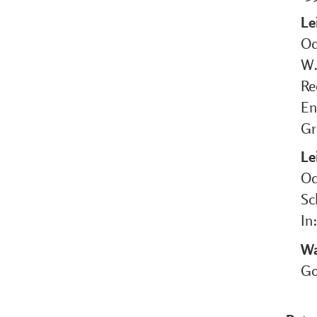
Le
Od
W.
Re
En
Gr
Le
Od
Sc
In
Wa
Go