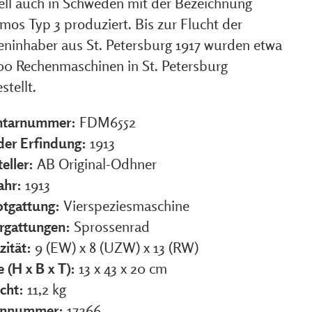
ll auch in Schweden mit der Bezeichnung
mos Typ 3 produziert. Bis zur Flucht der
eninhaber aus St. Petersburg 1917 wurden etwa
00 Rechenmaschinen in St. Petersburg
stellt.
ntarnummer:
FDM6552
 der Erfindung:
1913
eller:
AB Original-Odhner
ahr:
1913
tgattung:
Vierspeziesmaschine
rgattungen:
Sprossenrad
zität:
9 (EW) x 8 (UZW) x 13 (RW)
 (H x B x T):
13 x 43 x 20 cm
cht:
11,2 kg
ennummer:
17266