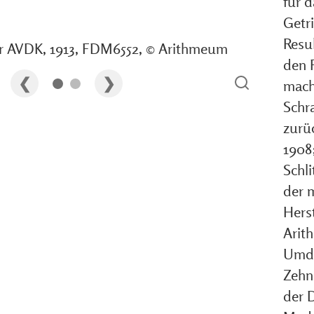
für d
Getr
Resu
r AVDK, 1913, FDM6552, © Arithmeum
den 
mach
Schr
zurü
1908
Schl
der m
Hers
Arit
Umdr
Zehn
der 