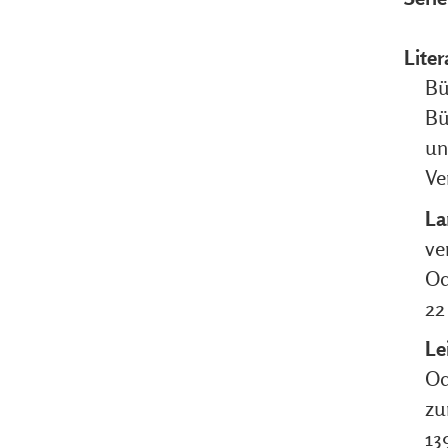
Liter
Bü
Bü
un
Ve
La
ve
Od
22
Le
Od
zu
13