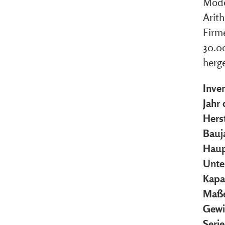
Mode
Arith
Firm
30.0
herge
Inve
Jahr
Herst
Bauj
Haup
Unte
Kapa
Maße
Gewi
Seri