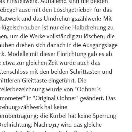
as Einstellwerk. Auffallend sind die beiden
iebegehäuse mit den Löschgetrieben für das
ltatwerk und das Umdrehungszählwerk: Mit
Flügelschrauben ist nur eine Halbdrehung zu
en, um die Werke vollständig zu löschen; die
auben drehen sich danach in die Ausgangslage
ck. Modelle mit dieser Einrichtung gab es ab
; etwa zur gleichen Zeit wurde auch das
ittenschloss mit den beiden Schrittasten und
ittleren Gleittaste eingeführt. Die
tellerbezeichnung wurde von "Odhner´s
hmometer" in "Original Odhner" geändert. Das
ehungszählwerk hat keine
erübertragung; die Kurbel hat keine Sperrung
Drehrichtung. Nach 1917 wird das gleiche