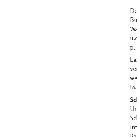
De
Bü
Wa
u.
p.
La
ve
we
in
Sc
Un
Sc
In
Re