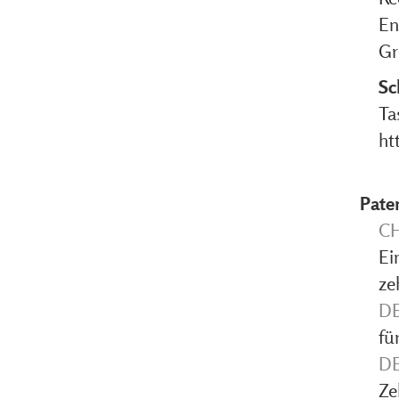
En
Gr
Sc
Ta
ht
Pate
CH
Ei
ze
DE
fü
DE
Ze