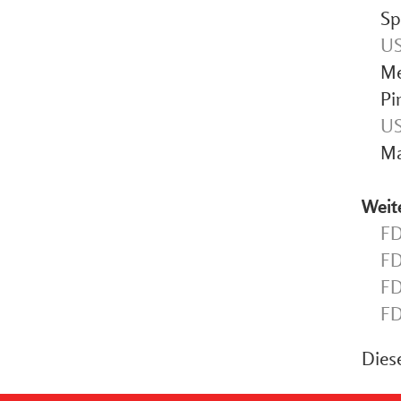
Sp
US
Me
Pi
US
Ma
Weit
FD
FD
FD
FD
Diese