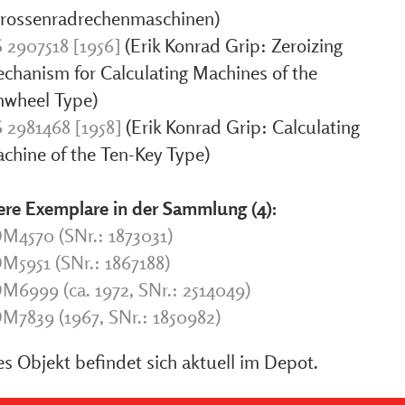
rossenradrechenmaschinen)
 2907518 [1956]
(Erik Konrad Grip: Zeroizing
chanism for Calculating Machines of the
nwheel Type)
 2981468 [1958]
(Erik Konrad Grip: Calculating
chine of the Ten-Key Type)
ere Exemplare in der Sammlung (4):
M4570 (SNr.: 1873031)
M5951 (SNr.: 1867188)
M6999 (ca. 1972, SNr.: 2514049)
M7839 (1967, SNr.: 1850982)
s Objekt befindet sich aktuell im Depot.