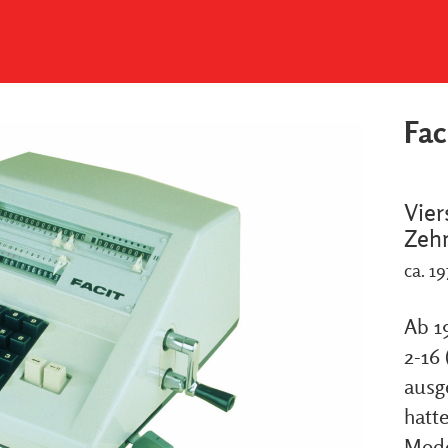
Fac
Vier
Zehn
ca. 19
Ab 1
2-16
ausge
hatte
Mode