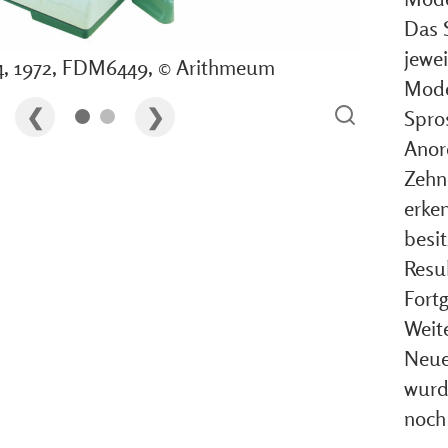
Das 
jewei
04, 1972, FDM6449, © Arithmeum
Model
Spros
Anor
Zehn
erke
besi
Resu
Fort
Weit
Neue
wurde
noch