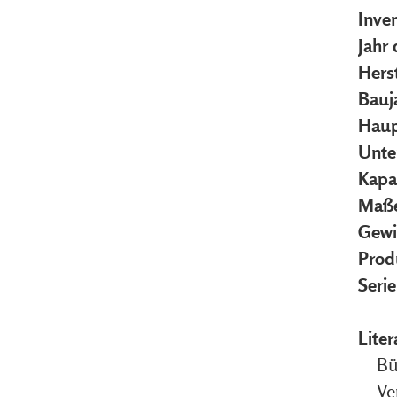
Inve
Jahr
Herst
Bauj
Haup
Unte
Kapa
Maße
Gewi
Prod
Seri
Liter
Bü
Ve