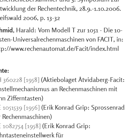
twicklung der Rechentechnik, 28.9.-1.10.2006.
eifswald 2006, p. 13-32
hmid
, Harald: Vom Modell T zur 1051 - Die 10-
sten-Universalrechenmaschinen von FACIT, in:
tp://www.rechenautomat.de/Facit/index.html
nte:
 360228 [1958]
(Aktiebolaget Åtvidaberg-Facit:
nstellmechanismus an Rechenmaschinen mit
hn Zifferntasten)
 1051539 [1956]
(Erik Konrad Grip: Sprossenrad
r Rechenmaschinen)
 1082754 [1958]
(Erik Konrad Grip:
hntasteneinstellwerk für