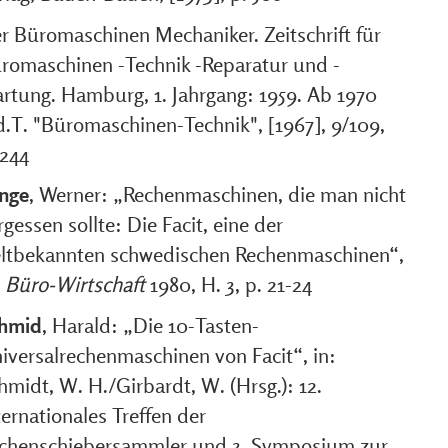
r Büromaschinen Mechaniker. Zeitschrift für
romaschinen -Technik -Reparatur und -
rtung. Hamburg, 1. Jahrgang: 1959. Ab 1970
d.T. "Büromaschinen-Technik", [1967], 9/109,
 244
nge
, Werner: „Rechenmaschinen, die man nicht
rgessen sollte: Die Facit, eine der
ltbekannten schwedischen Rechenmaschinen“,
:
Büro-Wirtschaft
1980, H. 3, p. 21-24
hmid
, Harald: „Die 10-Tasten-
iversalrechenmaschinen von Facit“, in:
hmidt, W. H./Girbardt, W. (Hrsg.): 12.
ternationales Treffen der
chenschiebersammler und 3. Symposium zur