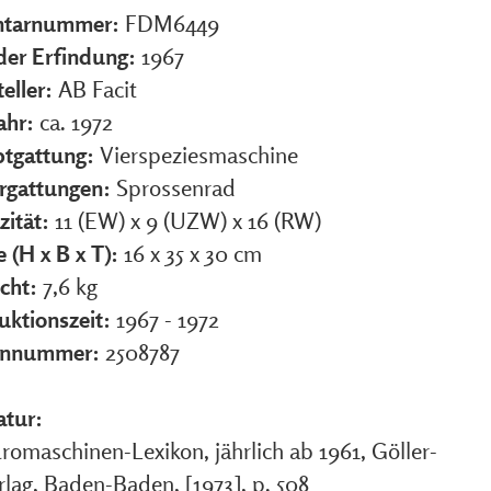
ntarnummer:
FDM6449
 der Erfindung:
1967
eller:
AB Facit
ahr:
ca. 1972
tgattung:
Vierspeziesmaschine
rgattungen:
Sprossenrad
zität:
11 (EW) x 9 (UZW) x 16 (RW)
 (H x B x T):
16 x 35 x 30 cm
cht:
7,6 kg
uktionszeit:
1967 - 1972
ennummer:
2508787
atur:
romaschinen-Lexikon, jährlich ab 1961, Göller-
rlag, Baden-Baden, [1973], p. 508