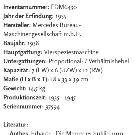
Inventarnummer:
FDM6430
Jahr der Erfindung:
1935
Hersteller:
Mercedes Bureau-
Maschinengesellschaft m.b.H.
Baujahr:
1938
Hauptgattung:
Vierspeziesmaschine
Untergattungen:
Proportional- / Verhältnishebel
Kapazität:
7 (EW) x 6 (UZW) x 12 (RW)
Maße (H x B x T):
18 x 33 x 39 cm
Gewicht:
14,5 kg
Produktionszeit:
1935 - 1945
Seriennummer:
37594
Literatur:
Anthes
, Erhard: „Die Mercedes Euklid 1910