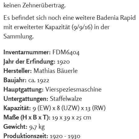
keinen Zehnerübertrag.
Es befindet sich noch eine weitere Badenia Rapid
mit erweiterter Kapazität (9/9/16) in der
Sammlung.
Inventarnummer:
FDM6404
Jahr der Erfindung:
1920
Hersteller:
Mathias Bäuerle
Baujahr:
ca. 1922
Hauptgattung:
Vierspeziesmaschine
Untergattungen:
Staffelwalze
Kapazität:
9 (EW) x 8 (UZW) x 13 (RW)
Maße (H x B x T):
19 x 39 x 25 cm
Gewicht:
9,7 kg
Produktionszeit:
1920 - 1930