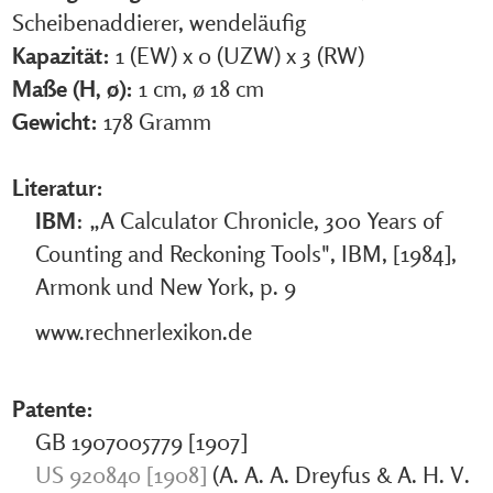
Scheibenaddierer, wendeläufig
Kapazität:
1 (EW) x 0 (UZW) x 3 (RW)
Maße (H, ø):
1 cm, ø 18 cm
Gewicht:
178 Gramm
Literatur:
IBM
: „A Calculator Chronicle, 300 Years of
Counting and Reckoning Tools", IBM, [1984],
Armonk und New York, p. 9
www.rechnerlexikon.de
Patente:
GB 1907005779 [1907]
US 920840 [1908]
(A. A. A. Dreyfus & A. H. V.