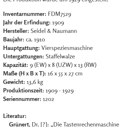
Inventarnummer:
FDM7529
Jahr der Erfindung:
1909
Hersteller:
Seidel & Naumann
Baujahr:
ca. 1910
Hauptgattung:
Vierspeziesmaschine
Untergattungen:
Staffelwalze
Kapazität:
9 (EW) x 8 (UZW) x 13 (RW)
Maße (H x B x T):
16 x 55 x 27 cm
Gewicht:
13,6 kg
Produktionszeit:
1909 - 1929
Seriennummer:
1202
Literatur:
Grünert
, Dr. [?]: „Die Tastenrechenmaschine