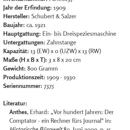
Jahr der Erfindung:
1909
Hersteller:
Schubert & Salzer
Baujahr:
ca. 1921
Hauptgattung:
Ein- bis Dreispeziesmaschine
Untergattungen:
Zahnstange
Kapazität:
13 (EW) x 0 (UZW) x 13 (RW)
Maße (H x B x T):
3 x 8 x 20 cm
Gewicht:
800 Gramm
Produktionszeit:
1909 - 1930
Seriennummer:
7375
Literatur:
Anthes
, Erhard: „Vor hundert Jahren: Der
Comptator - ein Rechner fürs Journal" in:
Historische Bürowelt
80, Juni 2009, p. 15