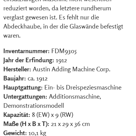
reduziert worden, da letztere rundherum
verglast gewesen ist. Es fehlt nur die
Abdeckhaube, in der die Glaswände befestigt
waren.
Inventarnummer:
FDM9305
Jahr der Erfindung:
1912
Hersteller:
Austin Adding Machine Corp.
Baujahr:
ca. 1912
Hauptgattung:
Ein- bis Dreispeziesmaschine
Untergattungen:
Additionsmaschine,
Demonstrationsmodell
Kapazität:
8 (EW) x 9 (RW)
Maße (H x B x T):
21 x 29 x 36 cm
Gewicht:
10,1 kg