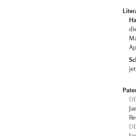
Liter
Ha
di
Ma
Ap
Sc
je
Pate
DE
Ja
Re
DE
Ja