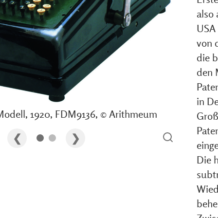
also
USA 
von 
die b
den 
Pate
in De
 Modell, 1920, FDM9136, © Arithmeum
Groß
Pate
einge
Die 
subtr
Wied
behe