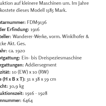
uktion auf kleinere Maschinen um. Im Jahre
 kostete dieses Modell 1585 Mark.
ntarnummer:
FDM9136
 der Erfindung:
1916
eller:
Wanderer-Werke, vorm. Winklhofer &
cke Akt. Ges.
ahr:
ca. 1920
tgattung:
Ein- bis Dreispeziesmaschine
rgattungen:
Addiersegment
zität:
10 (EW) x 10 (RW)
 (H x B x T):
31 x 38 x 59 cm
cht:
30,9 kg
uktionszeit:
1916 - 1928
ennummer:
6464