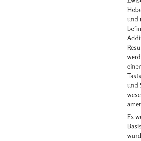
Zwis
Hebel
und 
befi
Addit
Resul
werd
eine
Tasta
und 
wese
amer
Es w
Basi
wurde