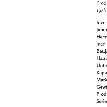
Prod
1928
Inve
Jahr
Herst
Jaeni
Bauj
Haup
Unte
Kapa
Maße
Gewi
Prod
Seri