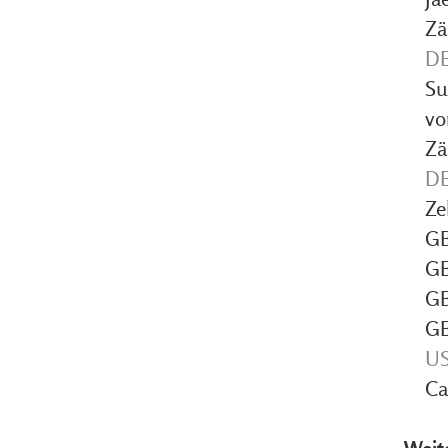
Zä
DE
Su
vo
Zä
DE
Ze
GB
GB
GB
GB
US
Ca