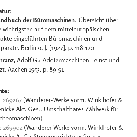
atur:
ndbuch der Büromaschinen
: Übersicht über
e wichtigsten auf dem mitteleuropäischen
rkte eingeführten Büromaschinen und
parate. Berlin o. J. [1927], p. 118-120
hranz
, Adolf G.: Addiermaschinen - einst und
tzt. Aachen 1953, p. 89-91
nte:
 269267
(Wanderer-Werke vorm. Winklhofer &
enicke Akt. Ges.: Umschaltbares Zählwerk für
chenmaschinen)
 269902
(Wanderer Werke vorm. Winklhofer &
enicke A.-G.: Steuervorrichtung für das