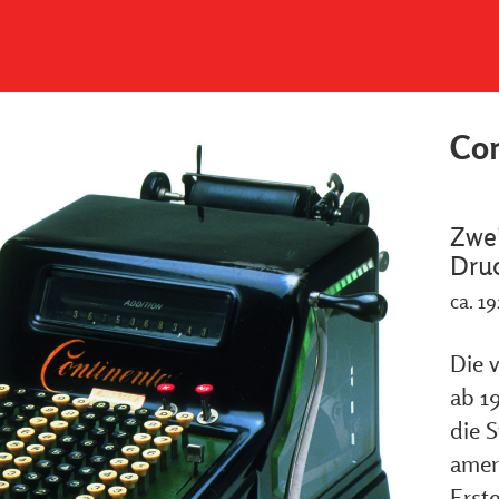
Con
Zwe
Dru
ca. 1
Die 
ab 19
die 
amer
Erst