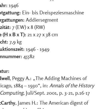
ahr:
1946
tgattung:
Ein- bis Dreispeziesmaschine
rgattungen:
Addiersegment
zität:
7 (EW) x 8 (RW)
 (H x B x T):
21 x 27 x 38 cm
cht:
7,9 kg
uktionszeit:
1946 - 1949
ennummer:
45582
atur:
dwell
, Peggy A.: „The Adding Machines of
icago, 1884 – 1930“, in:
Annals of the History
 Computing
, Juli/Sept. 2001, p. 3-21, p.16-17
Carthy
, James H.: The American digest of