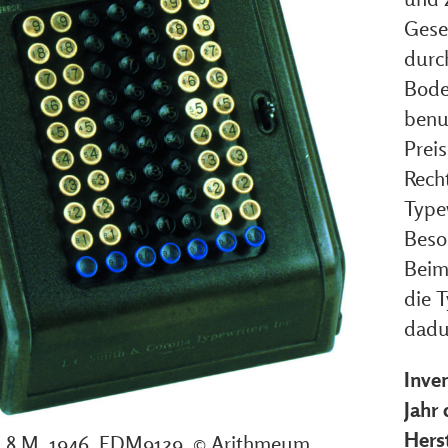
Gesel
durc
Bode
benu
Prei
Rech
Typew
Beso
Beim
die 
dadu
Inve
Jahr
Herst
 8 M, 1946, FDM9129, © Arithmeum