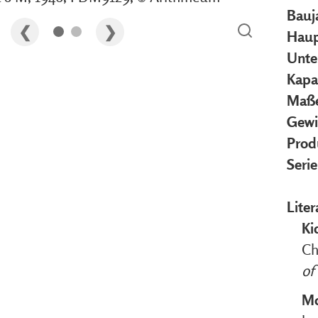
Bauj
Haup
Unte
Kapa
Maße
Gewi
Prod
Seri
Liter
Ki
Ch
of
Mc