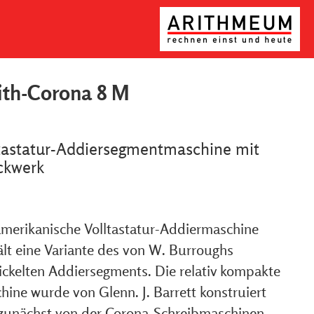
th-Corona 8 M
tastatur-Addiersegmentmaschine mit
ckwerk
amerikanische Volltastatur-Addiermaschine
ält eine Variante des von W. Burroughs
ickelten Addiersegments. Die relativ kompakte
hine wurde von Glenn. J. Barrett konstruiert
zunächst von der Corona-Schreibmaschinen-