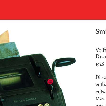
Smi
Voll
Dru
1946
Die 
enth
entw
Masc
und 