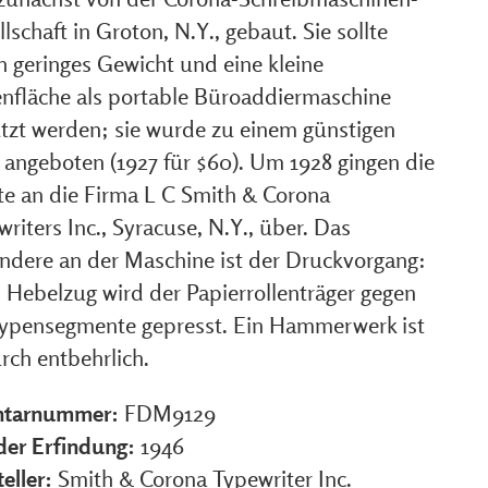
lschaft in Groton, N.Y., gebaut. Sie sollte
h geringes Gewicht und eine kleine
nfläche als portable Büroaddiermaschine
tzt werden; sie wurde zu einem günstigen
s angeboten (1927 für $60). Um 1928 gingen die
te an die Firma L C Smith & Corona
riters Inc., Syracuse, N.Y., über. Das
ndere an der Maschine ist der Druckvorgang:
 Hebelzug wird der Papierrollenträger gegen
Typensegmente gepresst. Ein Hammerwerk ist
rch entbehrlich.
ntarnummer:
FDM9129
 der Erfindung:
1946
eller:
Smith & Corona Typewriter Inc.