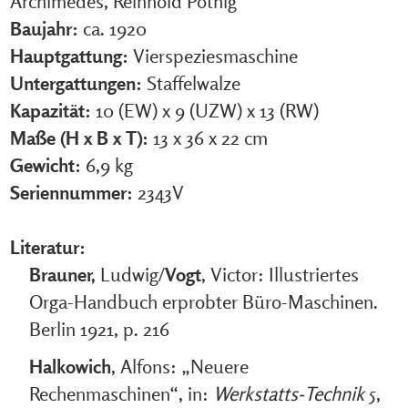
Archimedes, Reinhold Pöthig
Baujahr:
ca. 1920
Hauptgattung:
Vierspeziesmaschine
Untergattungen:
Staffelwalze
Kapazität:
10 (EW) x 9 (UZW) x 13 (RW)
Maße (H x B x T):
13 x 36 x 22 cm
Gewicht:
6,9 kg
Seriennummer:
2343V
Literatur:
Brauner,
Ludwig/
Vogt
, Victor: Illustriertes
Orga-Handbuch erprobter Büro-Maschinen.
Berlin 1921, p. 216
Halkowich
, Alfons: „Neuere
Rechenmaschinen“, in:
Werkstatts-Technik
5,