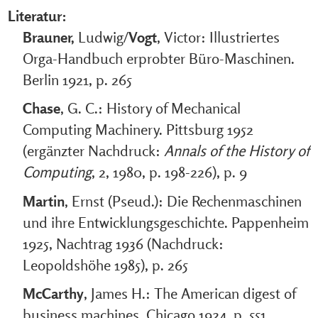
Literatur:
Brauner,
Ludwig/
Vogt
, Victor: Illustriertes
Orga-Handbuch erprobter Büro-Maschinen.
Berlin 1921, p. 265
Chase
, G. C.: History of Mechanical
Computing Machinery. Pittsburg 1952
(ergänzter Nachdruck:
Annals of the History of
Computing
, 2, 1980, p. 198-226), p. 9
Martin
, Ernst (Pseud.): Die Rechenmaschinen
und ihre Entwicklungsgeschichte. Pappenheim
1925, Nachtrag 1936 (Nachdruck:
Leopoldshöhe 1985), p. 265
McCarthy
, James H.: The American digest of
business machines. Chicago 1924, p. 551