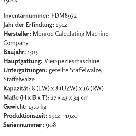
Inventarnummer:
FDM8972
Jahr der Erfindung:
1912
Hersteller:
Monroe Calculating Machine
Company
Baujahr:
1915
Hauptgattung:
Vierspeziesmaschine
Untergattungen:
geteilte Staffelwalze,
Staffelwalze
Kapazität:
8 (EW) x 8 (UZW) x 16 (RW)
Maße (H x B x T):
17 x 43 x 34 cm
Gewicht:
13,0 kg
Produktionszeit:
1912 - 1920
Seriennummer:
908