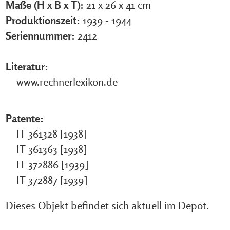
Maße (H x B x T):
21 x 26 x 41 cm
Produktionszeit:
1939 - 1944
Seriennummer:
2412
Literatur:
www.rechnerlexikon.de
Patente:
IT 361328 [1938]
IT 361363 [1938]
IT 372886 [1939]
IT 372887 [1939]
Dieses Objekt befindet sich aktuell im Depot.