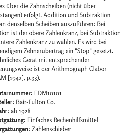
es über die Zahnscheiben (nicht über
stangen) erfolgt. Addition und Subtraktion
 an denselben Scheiben auszuführen: Bei
ion ist der obere Zahlenkranz, bei Subtraktion
untere Zahlenkranz zu wählen. Es wird bei
endigem Zehnerübertrag ein "Stop" gesetzt.
ähnliches Gerät mit entsprechender
enungsweise ist der Arithmograph Clabor
M [1942], p.33).
ntarnummer:
FDM10101
eller:
Bair-Fulton Co.
ahr:
ab 1928
tgattung:
Einfaches Rechenhilfsmittel
rgattungen:
Zahlenschieber