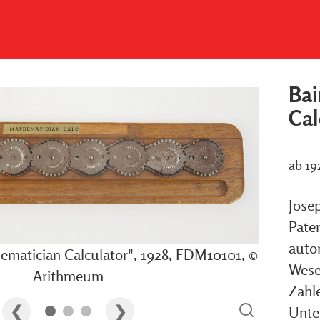
Bai
Cal
ab 19
Josep
Pate
auto
hematician Calculator", 1928, FDM10101, ©
Wese
Arithmeum
Zahle
Unte