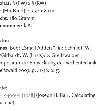
zität:
8 (EW) x 8 (RW)
 (H x B x T):
1 x 32 x 8 cm
cht:
180 Gramm
ennummer:
k.A.
atur:
nes
, Bob: „Small Adders“, in: Schmidt, W.
/Girbardt, W. (Hrsg.): 2. Greifswalder
mposium zur Entwicklung der Rechentechnik.
eifswald 2003, p. 41-58, p. 53
nte:
 1940069 [1928]
(Joseph H. Bair: Calculating
chine)