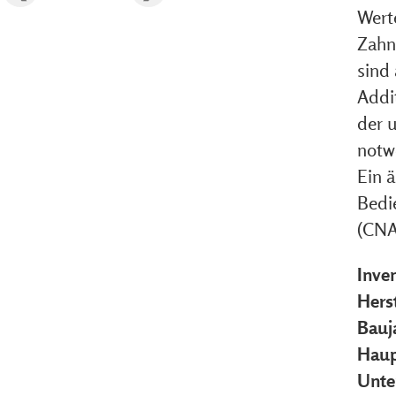
Wert
Zahn
sind
Addit
der 
notw
Ein 
Bedi
(CNA
Inve
Herst
Bauj
Haup
Unte