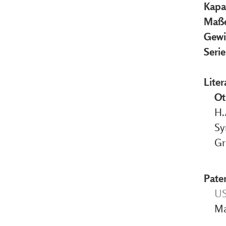
Kapa
Maße
Gewi
Seri
Liter
Ot
H.
Sy
Gr
Pate
US
Ma