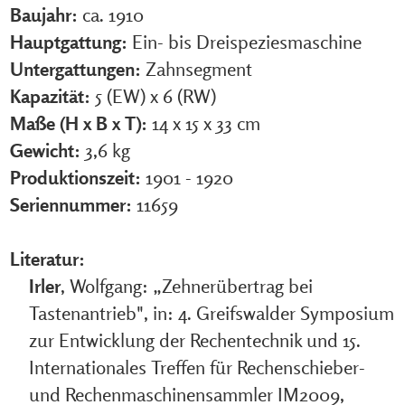
Baujahr:
ca. 1910
Hauptgattung:
Ein- bis Dreispeziesmaschine
Untergattungen:
Zahnsegment
Kapazität:
5 (EW) x 6 (RW)
Maße (H x B x T):
14 x 15 x 33 cm
Gewicht:
3,6 kg
Produktionszeit:
1901 - 1920
Seriennummer:
11659
Literatur:
Irler
, Wolfgang: „Zehnerübertrag bei
Tastenantrieb", in: 4. Greifswalder Symposium
zur Entwicklung der Rechentechnik und 15.
Internationales Treffen für Rechenschieber-
und Rechenmaschinensammler IM2009,