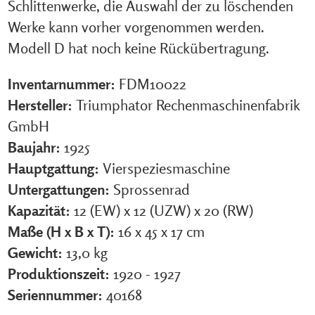
Schlittenwerke, die Auswahl der zu löschenden
Werke kann vorher vorgenommen werden.
Modell D hat noch keine Rückübertragung.
Inventarnummer:
FDM10022
Hersteller:
Triumphator Rechenmaschinenfabrik
GmbH
Baujahr:
1925
Hauptgattung:
Vierspeziesmaschine
Untergattungen:
Sprossenrad
Kapazität:
12 (EW) x 12 (UZW) x 20 (RW)
Maße (H x B x T):
16 x 45 x 17 cm
Gewicht:
13,0 kg
Produktionszeit:
1920 - 1927
Seriennummer:
40168