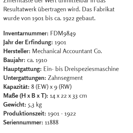
Zifferntaste der Wert unmittelbar in das
Resultatwerk übertragen wird. Das Fabrikat
wurde von 1901 bis ca. 1922 gebaut.
Inventarnummer:
FDM9849
Jahr der Erfindung:
1901
Hersteller:
Mechanical Accountant Co.
Baujahr:
ca. 1910
Hauptgattung:
Ein- bis Dreispeziesmaschine
Untergattungen:
Zahnsegment
Kapazität:
8 (EW) x 9 (RW)
Maße (H x B x T):
14 x 22 x 33 cm
Gewicht:
5,3 kg
Produktionszeit:
1901 - 1922
Seriennummer:
11888