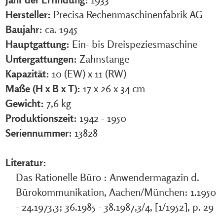
Hersteller:
Precisa Rechenmaschinenfabrik AG
Baujahr:
ca. 1945
Hauptgattung:
Ein- bis Dreispeziesmaschine
Untergattungen:
Zahnstange
Kapazität:
10 (EW) x 11 (RW)
Maße (H x B x T):
17 x 26 x 34 cm
Gewicht:
7,6 kg
Produktionszeit:
1942 - 1950
Seriennummer:
13828
Literatur:
Das Rationelle Büro : Anwendermagazin d.
Bürokommunikation, Aachen/München: 1.1950
- 24.1973,3; 36.1985 - 38.1987,3/4, [1/1952], p. 29