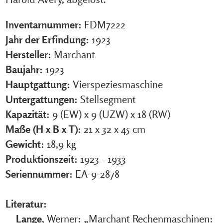
Inventarnummer:
FDM7222
Jahr der Erfindung:
1923
Hersteller:
Marchant
Baujahr:
1923
Hauptgattung:
Vierspeziesmaschine
Untergattungen:
Stellsegment
Kapazität:
9 (EW) x 9 (UZW) x 18 (RW)
Maße (H x B x T):
21 x 32 x 45 cm
Gewicht:
18,9 kg
Produktionszeit:
1923 - 1933
Seriennummer:
EA-9-2878
Literatur:
Lange
, Werner: „Marchant Rechenmaschinen: