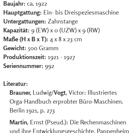
Baujahr:
ca. 1922
Hauptgattung:
Ein- bis Dreispeziesmaschine
Untergattungen:
Zahnstange
Kapazität:
9 (EW) x 0 (UZW) x 9 (RW)
Maße (H x B x T):
4 x 8 x 23 cm
Gewicht:
500 Gramm
Produktionszeit:
1921 - 1927
Seriennummer:
992
Literatur:
Brauner,
Ludwig/
Vogt
, Victor: Illustriertes
Orga-Handbuch erprobter Büro-Maschinen.
Berlin 1921, p. 273
Martin
, Ernst (Pseud.): Die Rechenmaschinen
und ihre Entwicklungsgeschichte. Pappenheim