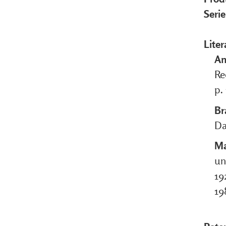
Seri
Liter
An
Re
p.
Br
Da
Ma
un
19
19