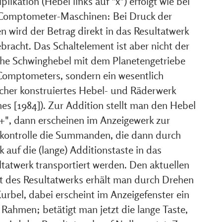
plikation (Hebel links auf "x") erfolgt wie bei
Comptometer-Maschinen: Bei Druck der
n wird der Betrag direkt in das Resultatwerk
bracht. Das Schaltelement ist aber nicht der
che Schwinghebel mit dem Planetengetriebe
Comptometers, sondern ein wesentlich
acher konstruiertes Hebel- und Räderwerk
es [1984]). Zur Addition stellt man den Hebel
"+", dann erscheinen im Anzeigewerk zur
tkontrolle die Summanden, die dann durch
 auf die (lange) Additionstaste in das
ltatwerk transportiert werden. Den aktuellen
lt des Resultatwerks erhält man durch Drehen
urbel, dabei erscheint im Anzeigefenster ein
 Rahmen; betätigt man jetzt die lange Taste,