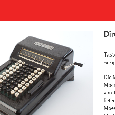
Dir
Tas
ca. 1
Die 
Moer
von 
liefe
Moes