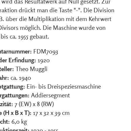
wird das Resultatwerk auf Null gesetzt. Zur
aktion drückt man die Taste "-". Die Division
.B. über die Multiplikation mit dem Kehrwert
Divisors möglich. Die Maschine wurde von
bis ca. 1955 gebaut.
ntarnummer:
FDM7093
 der Erfindung:
1920
eller:
Theo Muggli
ahr:
ca. 1940
tgattung:
Ein- bis Dreispeziesmaschine
rgattungen:
Addiersegment
zität:
7 (EW) x 8 (RW)
 (H x B x T):
17 x 32 x 39 cm
cht:
6,0 kg
uktionszeit:
1920 - 1955