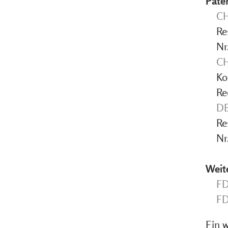
Pate
CH
Re
Nr
CH
Ko
Re
DE
Re
Nr
Weit
FD
FD
Ein 