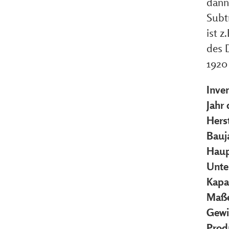
dann 
Subtr
ist z
des 
1920 
Inve
Jahr
Herst
Bauj
Haup
Unte
Kapa
Maße
Gewi
Prod