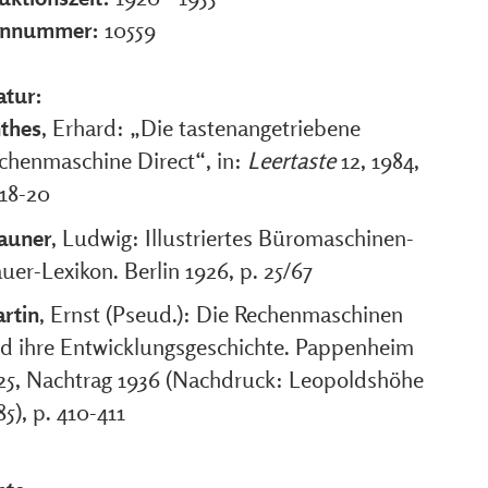
ennummer:
10559
atur:
thes
, Erhard: „Die tastenangetriebene
chenmaschine Direct“, in:
Leertaste
12, 1984,
 18-20
auner
, Ludwig: Illustriertes Büromaschinen-
uer-Lexikon. Berlin 1926, p. 25/67
rtin
, Ernst (Pseud.): Die Rechenmaschinen
d ihre Entwicklungsgeschichte. Pappenheim
25, Nachtrag 1936 (Nachdruck: Leopoldshöhe
85), p. 410-411