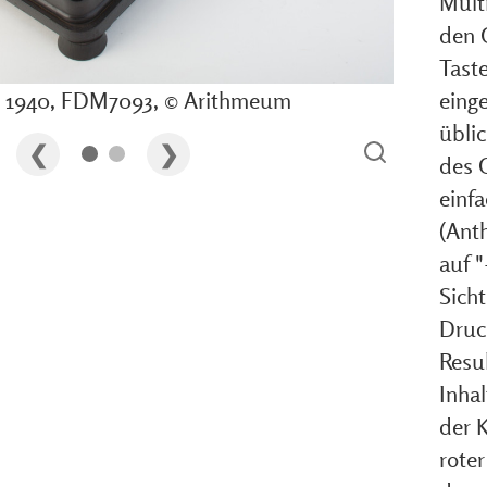
Multi
den 
Taste
I, 1940, FDM7093, © Arithmeum
einge
übli
des 
einf
(Anth
auf 
Sich
Druck
Resu
Inha
der K
roter