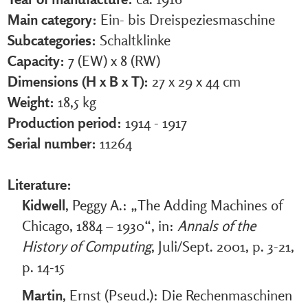
Main category:
Ein- bis Dreispeziesmaschine
Subcategories:
Schaltklinke
Capacity:
7 (EW) x 8 (RW)
Dimensions (H x B x T):
27 x 29 x 44 cm
Weight:
18,5 kg
Production period:
1914 - 1917
Serial number:
11264
Literature:
Kidwell
, Peggy A.: „The Adding Machines of
Chicago, 1884 – 1930“, in:
Annals of the
History of Computing
, Juli/Sept. 2001, p. 3-21,
p. 14-15
Martin
, Ernst (Pseud.): Die Rechenmaschinen