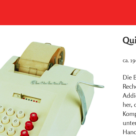
Qui
ca. 1
Die B
Rech
Addi
her, 
Komp
unte
Hand