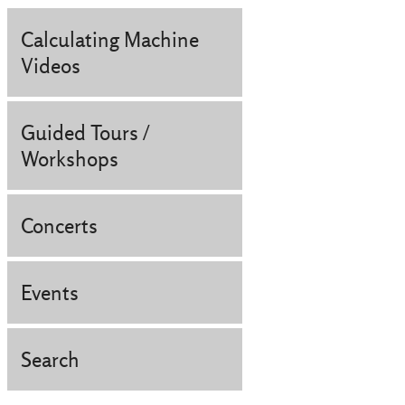
Calculating Machine
Videos
Guided Tours /
Workshops
Concerts
Events
Search