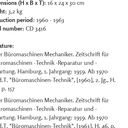
nsions (H x B x T):
16 x 24 x 30 cm
ht:
3,2 kg
uction period:
1960 - 1963
al number:
CD 3416
ature:
r Büromaschinen Mechaniker. Zeitschrift für
romaschinen -Technik -Reparatur und -
rtung. Hamburg, 1. Jahrgang: 1959. Ab 1970
d.T. "Büromaschinen-Technik", [1960], 2. Jg., H.
 p. 157
r Büromaschinen Mechaniker. Zeitschrift für
romaschinen -Technik -Reparatur und -
rtung. Hamburg, 1. Jahrgang: 1959. Ab 1970
d.T. "Büromaschinen-Technik", [1963], H. 46, p.