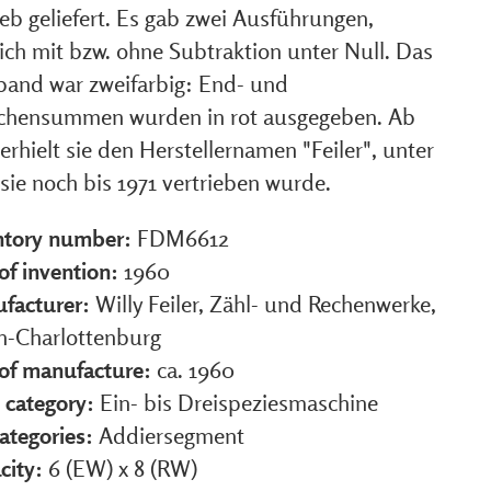
eb geliefert. Es gab zwei Ausführungen,
ich mit bzw. ohne Subtraktion unter Null. Das
band war zweifarbig: End- und
chensummen wurden in rot ausgegeben. Ab
erhielt sie den Herstellernamen "Feiler", unter
sie noch bis 1971 vertrieben wurde.
ntory number:
FDM6612
of invention:
1960
facturer:
Willy Feiler, Zähl- und Rechenwerke,
in-Charlottenburg
 of manufacture:
ca. 1960
 category:
Ein- bis Dreispeziesmaschine
ategories:
Addiersegment
city:
6 (EW) x 8 (RW)