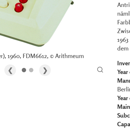
Antri
näml
Farb
Zwis
1963 
dem 
ler), 1960, FDM6612, © Arithmeum
Inve
Year 
Manu
Berl
Year
Main
Subc
Capa