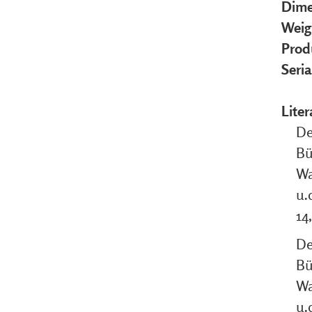
Dime
Weig
Prod
Seri
Liter
De
Bü
Wa
u.
14,
De
Bü
Wa
u.