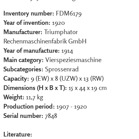
Inventory number:
FDM6179
Year of invention:
1920
Manufacturer:
Triumphator
Rechenmaschinenfabrik GmbH
Year of manufacture:
1914
Main category:
Vierspeziesmaschine
Subcategories:
Sprossenrad
Capacity:
9 (EW) x 8 (UZW) x 13 (RW)
Dimensions (H x B x T):
15 x 44 x 19 cm
Weight:
11,7 kg
Production period:
1907 - 1920
Serial number:
7848
Literature: