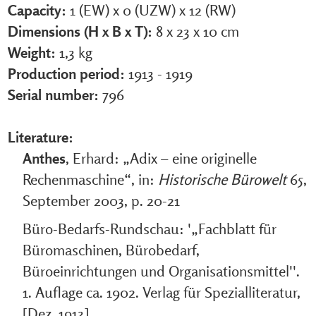
Capacity:
1 (EW) x 0 (UZW) x 12 (RW)
Dimensions (H x B x T):
8 x 23 x 10 cm
Weight:
1,3 kg
Production period:
1913 - 1919
Serial number:
796
Literature:
Anthes
, Erhard: „Adix – eine originelle
Rechenmaschine“, in:
Historische Bürowelt
65,
September 2003, p. 20-21
Büro-Bedarfs-Rundschau: '„Fachblatt für
Büromaschinen, Bürobedarf,
Büroeinrichtungen und Organisationsmittel''.
1. Auflage ca. 1902. Verlag für Spezialliteratur,
[Dez. 1913]