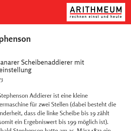
ephenson
anarer Scheibenaddierer mit
teinstellung
73
Stephenson Addierer ist eine kleine
ermaschine für zwei Stellen (dabei besteht die
derheit, dass die linke Scheibe bis 19 zählt
omit ein Ergebniswert bis 199 möglich ist).
ibald Stephenson hatte am 25. März 1873 ein