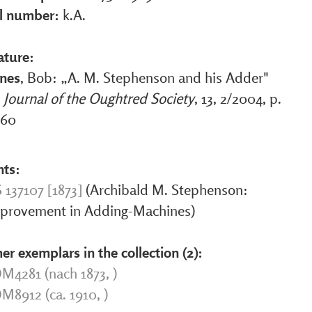
al number:
k.A.
ature:
nes
, Bob: „A. M. Stephenson and his Adder"
:
Journal of the Oughtred Society
, 13, 2/2004, p.
-60
nts:
 137107 [1873]
(Archibald M. Stephenson:
provement in Adding-Machines)
er exemplars in the collection (2):
M4281 (nach 1873, )
M8912 (ca. 1910, )