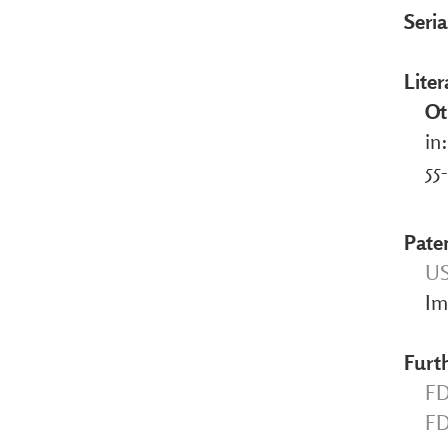
Seri
Liter
Ot
in
55
Pate
US
Im
Furth
FD
FD