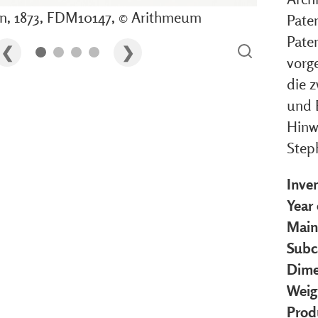
n, 1873, FDM10147, © Arithmeum
Paten
Paten
vorge
die z
und 
Hinw
Steph
Inve
Year
Main
Subc
Dime
Weig
Prod