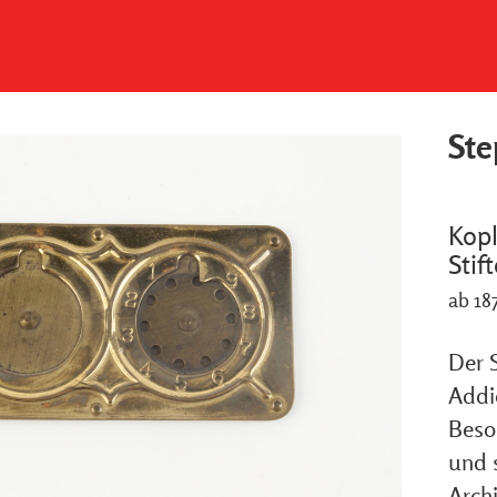
St
Kopl
Stif
ab 18
Der 
Addi
Beson
und s
Arch