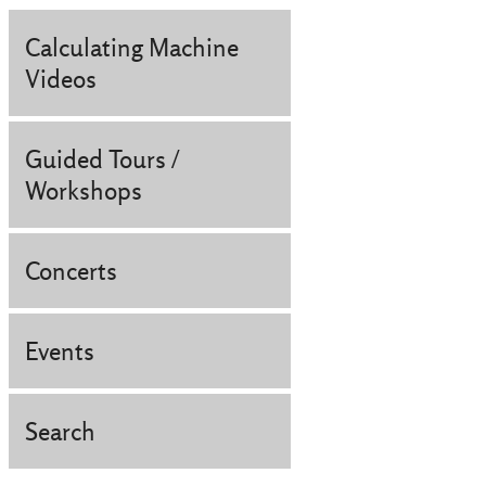
Calculating Machine
Videos
Guided Tours /
Workshops
Concerts
Events
Search