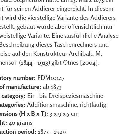
t für seinen Addierer eingereicht. In diesem
t wird die vierstellige Variante des Addierers
stellt, gebaut wurde aber offensichtlich nur
weistellige Variante. Eine ausführliche Analyse
Beschreibung dieses Taschenrechners und
eise auf den Konstrukteur Archibald M.
enson (1844 - 1913) gibt Otnes [2004].
ntory number:
FDM10147
 of manufacture:
ab 1873
 category:
Ein- bis Dreispeziesmaschine
ategories:
Additionsmaschine, richtläufig
nsions (H x B x T):
3 x 9 x 5 cm
ht:
40 grams
uction period:
1873 - 1929