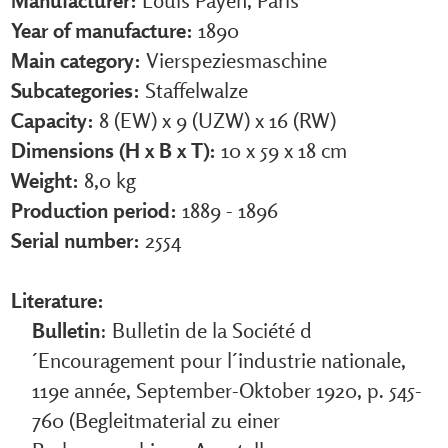
Manufacturer:
Louis Payen, Paris
Year of manufacture:
1890
Main category:
Vierspeziesmaschine
Subcategories:
Staffelwalze
Capacity:
8 (EW) x 9 (UZW) x 16 (RW)
Dimensions (H x B x T):
10 x 59 x 18 cm
Weight:
8,0 kg
Production period:
1889 - 1896
Serial number:
2554
Literature:
Bulletin
: Bulletin de la Société d
´Encouragement pour l´industrie nationale,
119e année, September-Oktober 1920, p. 545-
760 (Begleitmaterial zu einer