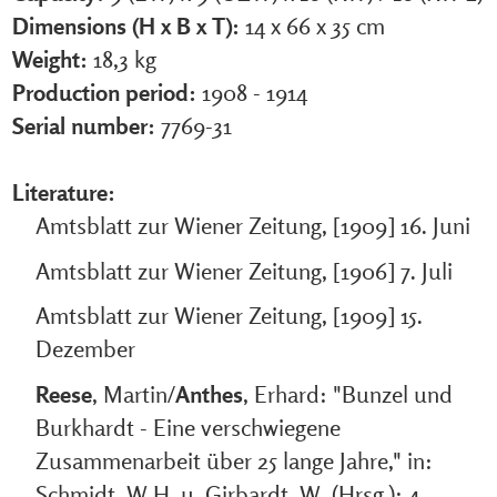
Dimensions (H x B x T):
14 x 66 x 35 cm
Weight:
18,3 kg
Production period:
1908 - 1914
Serial number:
7769-31
Literature:
Amtsblatt zur Wiener Zeitung, [1909] 16. Juni
Amtsblatt zur Wiener Zeitung, [1906] 7. Juli
Amtsblatt zur Wiener Zeitung, [1909] 15.
Dezember
Reese
, Martin/
Anthes
, Erhard: "Bunzel und
Burkhardt - Eine verschwiegene
Zusammenarbeit über 25 lange Jahre," in:
Schmidt, W.H. u. Girbardt, W. (Hrsg.): 4.