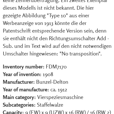
keine Zehnerübertragung. Ein zweites Exemplar
dieses Modells ist nicht bekannt. Die hier
gezeigte Abbildung "Type 10" aus einer
Werbeanzeige von 1913 könnte die der
Patentschrift entsprechende Version sein, denn
sie enthält nicht den Richtungsumschalter Add -
Sub. und im Text wird auf den nicht notwendigen
Umschalter hingewiesen: "No transposition".
Inventory number:
FDM7170
Year of invention:
1908
Manufacturer:
Bunzel-Delton
Year of manufacture:
ca. 1912
Main category:
Vierspeziesmaschine
Subcategories:
Staffelwalze
Capacity:
9 (EW) x 9 (UZW) x 16 (RW)
/
16 (RW 2)