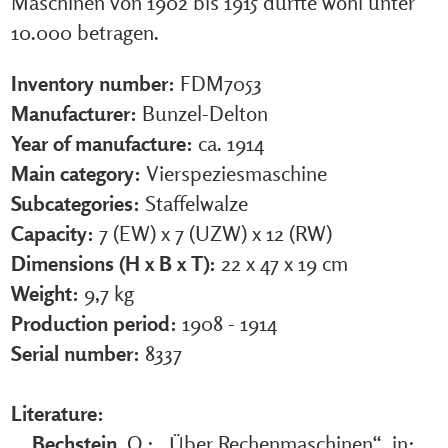
Maschinen von 1902 bis 1915 dürfte wohl unter
10.000 betragen.
Inventory number:
FDM7053
Manufacturer:
Bunzel-Delton
Year of manufacture:
ca. 1914
Main category:
Vierspeziesmaschine
Subcategories:
Staffelwalze
Capacity:
7 (EW) x 7 (UZW) x 12 (RW)
Dimensions (H x B x T):
22 x 47 x 19 cm
Weight:
9,7 kg
Production period:
1908 - 1914
Serial number:
8337
Literature:
Bechstein
, O.: „Über Rechenmaschinen“, in: